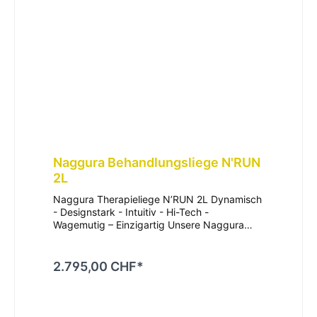
Naggura Behandlungsliege N'RUN
2L
Naggura Therapieliege N’RUN 2L Dynamisch
- Designstark - Intuitiv - Hi-Tech -
Wagemutig – Einzigartig Unsere Naggura
N’RUN Linie ist die neue Liegenserie für die
Physiotherapie und Osteopathie. Das frische,
einzigartige und innovative Design fällt
2.795,00 CHF*
positiv auf und sticht konkurrenzlos hervor.
Der menschliche Körper mit seiner Anatomie
war die Grundinspiration für diese
funktionellen und stylischen Therapie- &