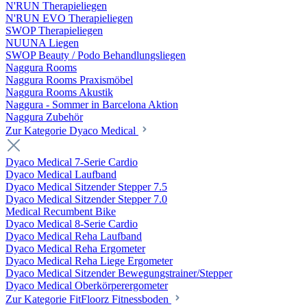
N'RUN Therapieliegen
N'RUN EVO Therapieliegen
SWOP Therapieliegen
NUUNA Liegen
SWOP Beauty / Podo Behandlungsliegen
Naggura Rooms
Naggura Rooms Praxismöbel
Naggura Rooms Akustik
Naggura - Sommer in Barcelona Aktion
Naggura Zubehör
Zur Kategorie Dyaco Medical
Dyaco Medical 7-Serie Cardio
Dyaco Medical Laufband
Dyaco Medical Sitzender Stepper 7.5
Dyaco Medical Sitzender Stepper 7.0
Medical Recumbent Bike
Dyaco Medical 8-Serie Cardio
Dyaco Medical Reha Laufband
Dyaco Medical Reha Ergometer
Dyaco Medical Reha Liege Ergometer
Dyaco Medical Sitzender Bewegungstrainer/Stepper
Dyaco Medical Oberkörperergometer
Zur Kategorie FitFloorz Fitnessboden