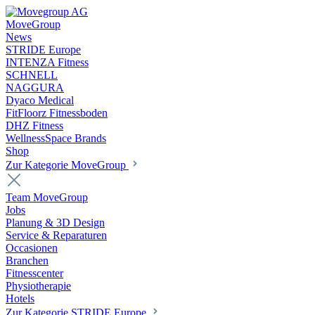
MoveGroup
News
STRIDE Europe
INTENZA Fitness
SCHNELL
NAGGURA
Dyaco Medical
FitFloorz Fitnessboden
DHZ Fitness
WellnessSpace Brands
Shop
Zur Kategorie MoveGroup
Team MoveGroup
Jobs
Planung & 3D Design
Service & Reparaturen
Occasionen
Branchen
Fitnesscenter
Physiotherapie
Hotels
Zur Kategorie STRIDE Europe