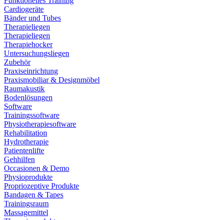
Funktionelles Training
Cardiogeräte
Bänder und Tubes
Therapieliegen
Therapieliegen
Therapiehocker
Untersuchungsliegen
Zubehör
Praxiseinrichtung
Praxismobiliar & Designmöbel
Raumakustik
Bodenlösungen
Software
Trainingssoftware
Physiotherapiesoftware
Rehabilitation
Hydrotherapie
Patientenlifte
Gehhilfen
Occasionen & Demo
Physioprodukte
Propriozeptive Produkte
Bandagen & Tapes
Trainingsraum
Massagemittel